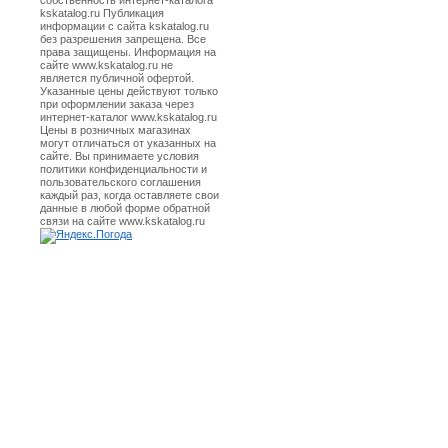
собственность интернет-каталога
kskatalog.ru Публикация
информации с сайта kskatalog.ru
без разрешения запрещена. Все
права защищены. Информация на
сайте www.kskatalog.ru не
является публичной офертой.
Указанные цены действуют только
при оформлении заказа через
интернет-каталог www.kskatalog.ru
Цены в розничных магазинах
могут отличаться от указанных на
сайте. Вы принимаете условия
политики конфиденциальности и
пользовательского соглашения
каждый раз, когда оставляете свои
данные в любой форме обратной
связи на сайте www.kskatalog.ru