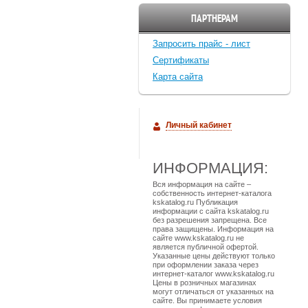
ПАРТНЕРАМ
Запросить прайс - лист
Cертификаты
Карта сайта
Личный кабинет
ИНФОРМАЦИЯ:
Вся информация на сайте –
собственность интернет-каталога
kskatalog.ru Публикация
информации с сайта kskatalog.ru
без разрешения запрещена. Все
права защищены. Информация на
сайте www.kskatalog.ru не
является публичной офертой.
Указанные цены действуют только
при оформлении заказа через
интернет-каталог www.kskatalog.ru
Цены в розничных магазинах
могут отличаться от указанных на
сайте. Вы принимаете условия