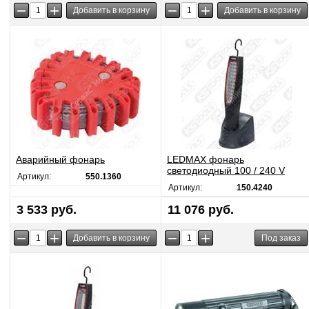
−
+
−
+
Аварийный фонарь
LEDMAX фонарь
светодиодный 100 / 240 V
Артикул:
550.1360
Артикул:
150.4240
3 533 руб.
11 076 руб.
−
+
−
+