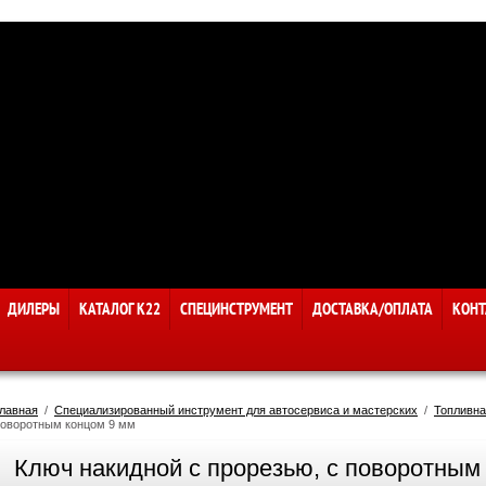
ДИЛЕРЫ
КАТАЛОГ К22
СПЕЦИНСТРУМЕНТ
ДОСТАВКА/ОПЛАТА
КОНТ
лавная
  /  
Специализированный инструмент для автосервиса и мастерских
  /  
Топливна
оворотным концом 9 мм
Ключ накидной с прорезью, с поворотным