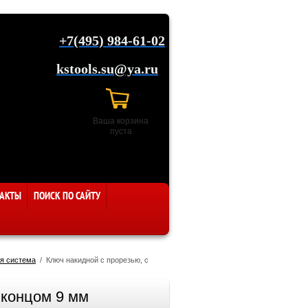
+7(495) 984-61-02
kstools.su@ya.ru
Ваша корзина
пуста
АКТЫ
ПОИСК ПО САЙТУ
я система
  /  Ключ накидной с прорезью, с 
 концом 9 мм