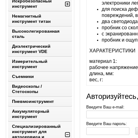
Искробезопасный
электроники ле
инструмент
для поиска деф
повреждений, 
Немагнитный
два светодиода
инструмент титан
пробник со ско
Высоколегированная
с экранирован
сталь
пробник и ощу
Диэлектрический
ХАРАКТЕРИСТИКИ
инструмент VDE
материал 1:
Измерительный
инструмент
рабочее напряжение
длина, мм:
Съемники
вес, г:
Видеоскопы /
Стетоскопы
Авторизуйтесь
Пневмоинструмент
Введите Ваш e-mail:
Аккумуляторный
инструмент
Введите Ваш пароль:
Специализированный
инструмент для
автосервиса и