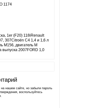
SO 1174
а, 1er (F20) 118iRenault
, 307Citroën C4 1,4 и 1,6 л
ль M156, двигатель М
года выпуска 2007FORD 1,0
нтарий
 на нашем сайте, но забыли пароль
тверждения, воспользуйтесь
я.