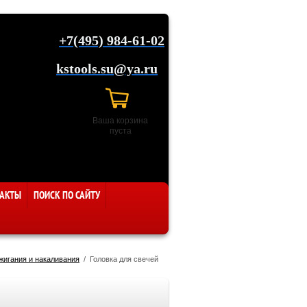
+7(495) 984-61-02
kstools.su@ya.ru
Ваша корзина
пуста
АКТЫ
ПОИСК ПО САЙТУ
жигания и накаливания
  /  Головка для свечей 