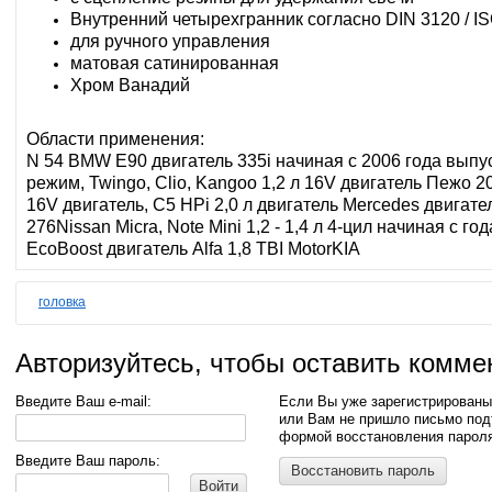
Внутренний четырехгранник согласно DIN 3120 / I
для ручного управления
матовая сатинированная
Хром Ванадий
Области применения:
N 54 BMW E90 двигатель 335i начиная с 2006 года выпуск
режим, Twingo, Clio, Kangoo 1,2 л 16V двигатель Пежо 207
16V двигатель, C5 HPi 2,0 л двигатель Mercedes двигате
276Nissan Micra, Note Mini 1,2 - 1,4 л 4-цил начиная с 
EcoBoost двигатель Alfa 1,8 TBI MotorKIA
головка
Авторизуйтесь, чтобы оставить комме
Введите Ваш e-mail:
Если Вы уже зарегистрированы
или Вам не пришло письмо под
формой восстановления парол
Введите Ваш пароль:
Восстановить пароль
Войти