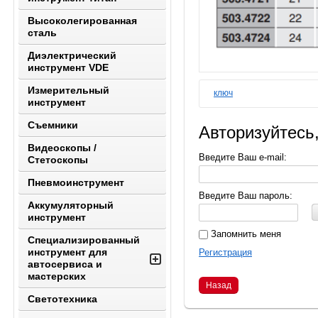
Высоколегированная
сталь
Диэлектрический
инструмент VDE
Измерительный
ключ
инструмент
Съемники
Авторизуйтесь
Видеоскопы /
Введите Ваш e-mail:
Стетоскопы
Пневмоинструмент
Введите Ваш пароль:
Аккумуляторный
инструмент
Запомнить меня
Специализированный
инструмент для
Регистрация
автосервиса и
мастерских
Назад
Светотехника