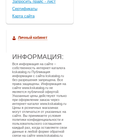
Запросить прайс - лист
Cертификаты
Карта сайта
Личный кабинет
ИНФОРМАЦИЯ:
Вся информация на сайте –
собственность интернет-каталога
kskatalog.ru Публикация
информации с сайта kskatalog.ru
без разрешения запрещена. Все
права защищены. Информация на
сайте www.kskatalog.ru не
является публичной офертой.
Указанные цены действуют только
при оформлении заказа через
интернет-каталог www.kskatalog.ru
Цены в розничных магазинах
могут отличаться от указанных на
сайте. Вы принимаете условия
политики конфиденциальности и
пользовательского соглашения
каждый раз, когда оставляете свои
данные в любой форме обратной
связи на сайте www.kskatalog.ru